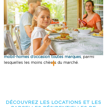
Profitez de nos
offres sur les mobil-homes neufs
des marques Rideau
et
Rapid’Home
, réputées pour
leur
excellent rapport qualité-prix
, et sur des
mobil-homes d’occasion toutes marques
, parmi
lesquelles les moins chères du marché.
DÉCOUVREZ LES LOCATIONS ET LES