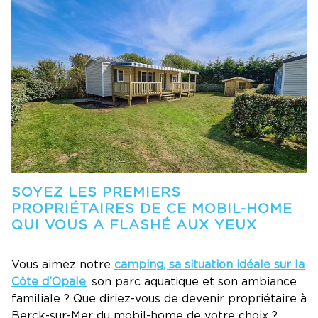
SOYEZ LES PREMIERS
PROPRIÉTAIRES DE CE MOBIL-HOME
QUI VOUS A FLASHÉ AUX YEUX
Vous aimez notre
camping, sa situation idéale sur la
Côte d’Opale
, son parc aquatique et son ambiance
familiale ? Que diriez-vous de devenir propriétaire à
Berck-sur-Mer du mobil-home de votre choix ?