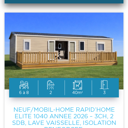
6 à 8
2
40m²
3
NEUF/MOBIL-HOME RAPID’HOME
ELITE 1040 ANNEE 2026 – 3CH, 2
SDB, LAVE VAISSELLE, ISOLATION