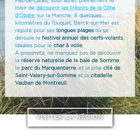
Pas-de-Calais, vous aurez pleinement le
loisir de
découvrir les trésors de la Côte
d’Opale
, sur la Manche. À quelques
kilomètres du Touquet, Berck-sur-Mer est
réputé pour ses
longues plages
où se
déroule le
festival annuel des cerfs-volants
,
idéales pour le
char à voile
.
À proximité, ne manquez pas de découvrir
la
réserve naturelle de la baie de Somme
,
le
parc du Marquenterre
, et la jolie
cité de
Saint-Valery-sur-Somme
et la
citadelle
Vauban de Montreuil
.
VISITER LA RÉGION