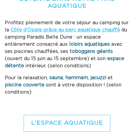
AQUATIQUE
Profitez pleinement de votre séjour au camping sur
la
Côte d’Opale grâce au parc aquatique chauffé
du
camping Paradis Belle Dune : un espace
entièrement consacré aux
loisirs aquatiques
avec
ses piscines chauffées, ses
toboggans géants
(ouvert du 15 juin au 15 septembre) et son
espace
détente
intérieur. (selon conditions)
Pour la relaxation,
sauna
,
hammam
,
jacuzzi
et
piscine couverte
sont à votre disposition ! (selon
conditions)
L’ESPACE AQUATIQUE